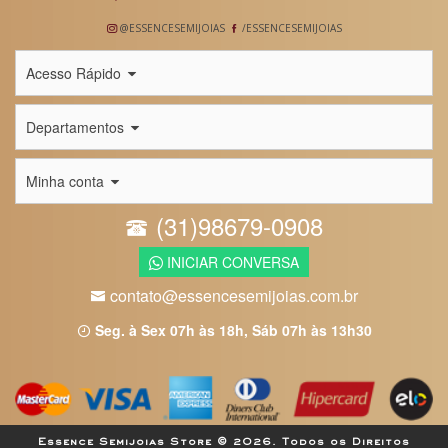
@ESSENCESEMIJOIAS
/ESSENCESEMIJOIAS
Acesso Rápido
Departamentos
Minha conta
(31)98679-0908
INICIAR CONVERSA
contato@essencesemijoias.com.br
Seg. à Sex 07h às 18h, Sáb 07h às 13h30
Essence Semijoias Store © 2026. Todos os Direitos