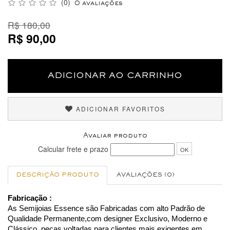
(0)
0 avaliações
R$ 180,00
R$ 90,00
ADICIONAR AO CARRINHO
ADICIONAR FAVORITOS
Avaliar produto
Calcular frete e prazo
OK
DESCRIÇÃO PRODUTO
AVALIAÇÕES (0)
Fabricação :
As Semijoias Essence são Fabricadas com alto Padrão de
Qualidade Permanente,com designer Exclusivo, Moderno e
Clássico, peças voltadas para clientes mais exigentes em