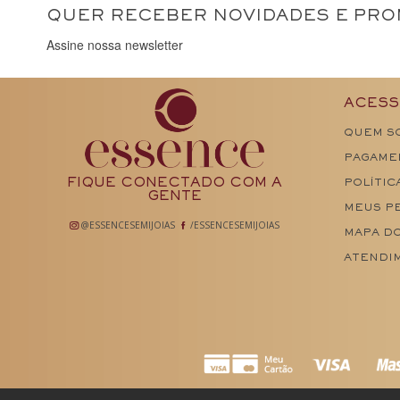
QUER RECEBER NOVIDADES E PR
Assine nossa newsletter
ACESS
QUEM S
PAGAME
FIQUE CONECTADO COM A
POLÍTIC
GENTE
MEUS P
@ESSENCESEMIJOIAS
/ESSENCESEMIJOIAS
MAPA DO
ATENDI